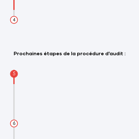
Travail sur place
Visite du site
Examen du bâti
Relevés de mesures
Prochaines étapes de la procédure d’audit :
Analyse
Analyse des données récoltées
Simulation thermique du bâtiment
Validation du modèle théorique
Préconisations
Rapport
Description du bâtiment
Analyse des équipements