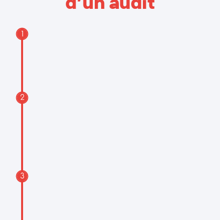
d’un audit
Contact préliminaire
Identification des objectifs
Définition des critères de l’étude
Réunion de démarrage
Présentation des objectifs
Présentation de la méthodologie
Programmation des visites sur
site
Recueil des données
Récupération des documents du
bâtiment
Récupération des factures
énergétiques