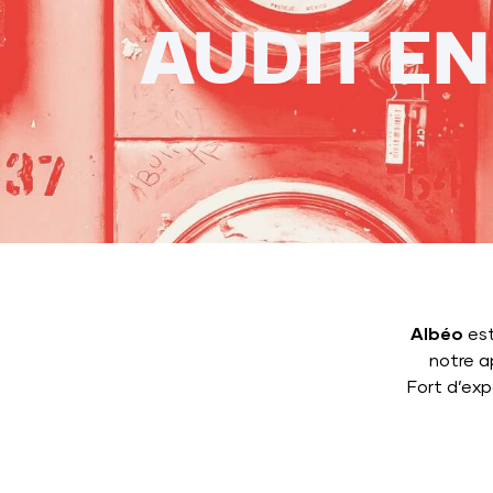
AUDIT E
Albéo
est
notre a
Fort d’ex